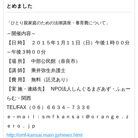
とめました
「ひとり親家庭のための法律講座・養育費について」
～開催内容～
【日 時】 ２０１５年１月１１日（日）午後１時００分
～午後３時００分
【場 所】 中部公民館（奈良市）
【講 師】 乘井弥生弁護士
【費 用】 無料（託児あり）
【実 施・連絡先】 NPO法人しんぐるまざあず・ふぉー
らむ・関西
TEL/FAX（０６）６６３４－７３３６
ｅ－ｍａｉｌ：ｓｍｆｋａｎｓａｉ＠ｏｒａｎｇｅ．ｚ
ｅｒｏ．ｊｐ
http://smf-kansai.main.jp/news.html