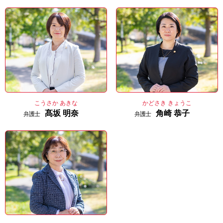
こうさか あきな
かどさき きょうこ
髙坂 明奈
角崎 恭子
弁護士
弁護士