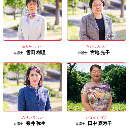
ゆきた じゅり
みやち みつこ
雪田 樹理
宮地 光子
弁護士
弁護士
のりい やよい
たなか かずこ
乘井 弥生
田中 嘉寿子
弁護士
弁護士