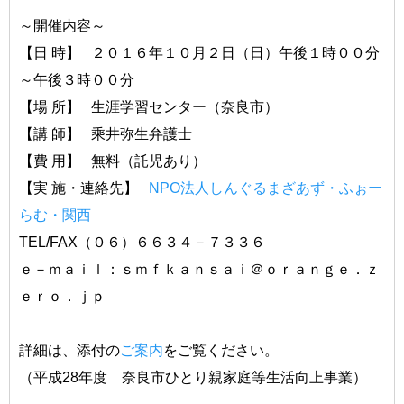
～開催内容～
【日 時】 ２０１６年１０月２日（日）午後１時００分
～午後３時００分
【場 所】 生涯学習センター（奈良市）
【講 師】 乘井弥生弁護士
【費 用】 無料（託児あり）
【実 施・連絡先】
NPO法人しんぐるまざあず・ふぉー
らむ・関西
TEL/FAX（０６）６６３４－７３３６
ｅ－ｍａｉｌ：ｓｍｆｋａｎｓａｉ＠ｏｒａｎｇｅ．ｚ
ｅｒｏ．ｊｐ
詳細は、添付の
ご案内
をご覧ください。
（平成28年度 奈良市ひとり親家庭等生活向上事業）