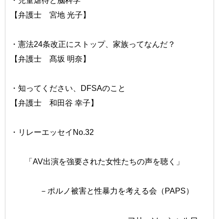
・児童虐待と脳科学
【弁護士 宮地 光子】
・憲法24条改正にストップ、家族ってなんだ？
【弁護士 髙坂 明奈】
・知ってください、DFSAのこと
【弁護士 和田谷 幸子】
・リレーエッセイNo.32
「AV出演を強要された女性たちの声を聴く」
－ポルノ被害と性暴力を考える会（PAPS）