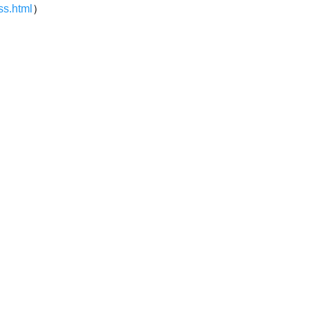
ss.html
）