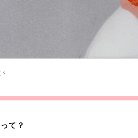
て？
」って？