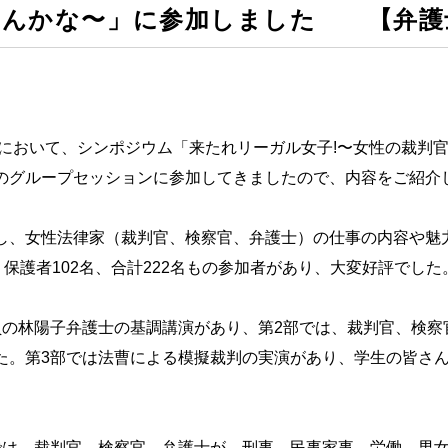
なんかな〜」に参加しました 【弁護
スにおいて、シンポジウム「来たれリーガル女子!〜女性の裁判
のグループセッションに参加してきましたので、内容をご紹介
し、女性法律家（裁判官、検察官、弁護士）の仕事の内容や魅
、保護者102名、合計222名もの参加者があり、大変好評でした
員の林陽子弁護士の基調講演があり、第2部では、裁判官、検察
た。第3部では法曹による模擬裁判の実演があり、学生の皆さ
では、裁判官、検察官、弁護士が、刑事、民事家事、労働、男