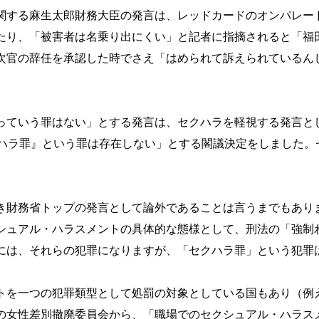
関する麻生太郎財務大臣の発言は、レッドカードのオンパレー
たり、「被害者は名乗り出にくい」と記者に指摘されると「福
次官の辞任を承認した時でさえ「はめられて訴えられているん
。
っていう罪はない」とする発言は、セクハラを軽視する発言と
クハラ罪』という罪は存在しない」とする閣議決定をしました。
き財務省トップの発言として論外であることは言うまでもあり
シュアル・ハラスメントの具体的な態様として、刑法の「強制
には、それらの犯罪になりますが、「セクハラ罪」という犯罪
トを一つの犯罪類型として処罰の対象としている国もあり（例
の女性差別撤廃委員会から、「職場でのセクシュアル・ハラス