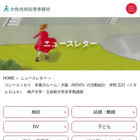
menu
ニュースレター
HOME
ニュースレター
リレーエッセイ 非暴力ルーム・大阪（NOVO）の活動紹介 伊田 広行（イダ
ヒロユキ） 神戸大学・立命館大学非常勤講師
相続
結婚・離婚
DV
子ども