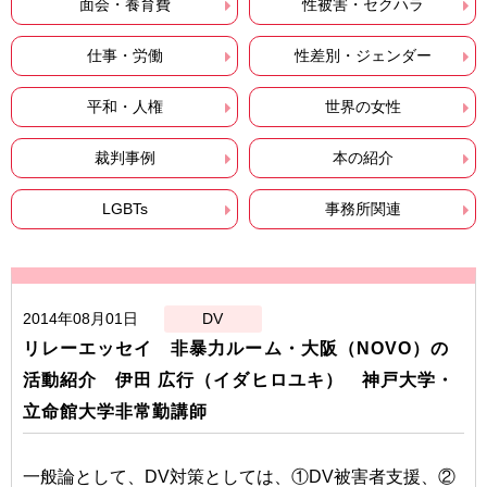
面会・養育費
性被害・セクハラ
仕事・労働
性差別・ジェンダー
平和・人権
世界の女性
裁判事例
本の紹介
LGBTs
事務所関連
2014年08月01日
DV
リレーエッセイ 非暴力ルーム・大阪（NOVO）の
活動紹介 伊田 広行（イダヒロユキ） 神戸大学・
立命館大学非常勤講師
一般論として、DV対策としては、①DV被害者支援、②