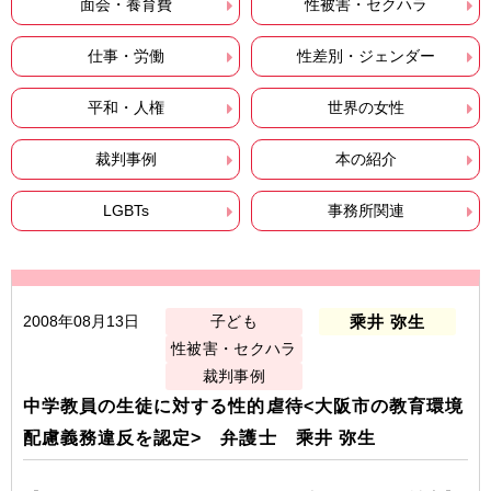
面会・養育費
性被害・セクハラ
仕事・労働
性差別・ジェンダー
平和・人権
世界の女性
裁判事例
本の紹介
LGBTs
事務所関連
2008年08月13日
子ども
乘井 弥生
性被害・セクハラ
裁判事例
中学教員の生徒に対する性的虐待<大阪市の教育環境
配慮義務違反を認定> 弁護士 乘井 弥生