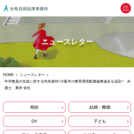
menu
ニュースレター
HOME
ニュースレター
中学教員の生徒に対する性的虐待<大阪市の教育環境配慮義務違反を認定> 弁
護士 乘井 弥生
相続
結婚・離婚
DV
子ども