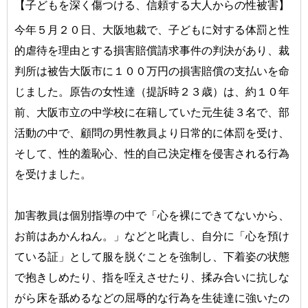
【子どもを深く傷つける、信頼する大人からの性被害】
今年５月２０日、大阪地裁で、子どもに対する体罰と性
的虐待を理由とする損害賠償請求事件の判決があり、裁
判所は被告大阪市に１００万円の損害賠償の支払いを命
じました。原告の女性達（提訴時２３歳）は、約１０年
前、大阪市立の中学校に在籍していた元生徒３名で、部
活動の中で、顧問の男性教員より日常的に体罰を受け、
そして、性的羞恥心、性的自己決定権を侵害される行為
を受けました。
加害教員は個別指導の中で「心を裸にできてないから、
お前はあかんねん。」などと叱責し、自分に「心を預け
ている証」として服を脱ぐことを強制し、下着姿の状態
で抱きしめたり、指を咥えさせたり、揉み合いに抗しな
がら床を舐めるなどの屈辱的な行為を生徒達に強いたの