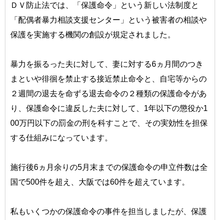
ＤＶ防止法では、「保護命令」という新しい法制度と
「配偶者暴力相談支援センター」という被害者の相談や
保護を実施する機関の創設が規定されました。
暴力を振るった夫に対して、妻に対する6ヵ月間のつき
まといや徘徊を禁止する接近禁止命令と、自宅等からの
２週間の退去を命ずる退去命令の２種類の保護命令があ
り、保護命令に違反した夫に対して、1年以下の懲役か1
00万円以下の罰金の刑を科すことで、その実効性を担保
する仕組みになっています。
施行後6ヵ月余りの5月末までの保護命令の申立件数は全
国で500件を超え、大阪では60件を超えています。
私もいくつかの保護命令の事件を担当しましたが、保護