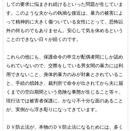
しての要求に悩まされ続けるといった問題が生じていま
す。このような夫からの執拗な接近は、暴力の被害によ
って精神的に大きく傷ついている女性にとって、恐怖以
外の何ものでもありません。安心して気を休めるという
ことのできない日々が続くのです。
これらの他にも、保護命令の申立が配偶者間にしか認め
られていないので、交際をしている男女間の暴力には利
用できないこと、身体的暴力のみが対象とされているこ
と、手続の煩雑さ、裁判所で命令が出されてから夫に届
くまでの空白期間という危険な事態が生じること等々、
現行法では被害者保護に、かなり不十分な面のあること
が、実例から浮き彫りになってきています。
ＤＶ防止法が、本物のＤＶ防止法になるためには、多く