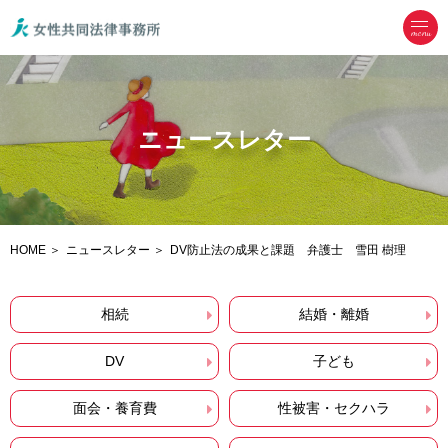
menu
ニュースレター
HOME
ニュースレター
DV防止法の成果と課題 弁護士 雪田 樹理
相続
結婚・離婚
DV
子ども
面会・養育費
性被害・セクハラ