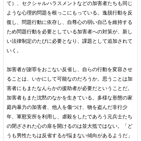
て）、セクシャルハラスメントなどの加害者たちも同じ
ような心理的問題を根っこにもっている。逸脱行動を反
復し、問題行動に依存し、自尊心の弱い自己を維持する
ため問題行動を必要としている加害者への対策が、新し
い法律制定のたびに必要となり、課題として追加されて
いく。
加害者が謝罪をおこない反省し、自らの行動を変容させ
ることは、いかにして可能なのだろうか。思うことは加
害者にもまたなんらかの援助者が必要だということだ。
加害者もまた沈黙のなかを生きている。多様な形態の家
庭内暴力の加害者、他人を傷つけ、物を盗んだ非行少
年、軍慰安所を利用し、虐殺をしたであろう元兵士たち
の閉ざされた心の扉を開けるのは並大抵ではない。「ど
うも男性たちは反省するが悩まない傾向があるようだ」