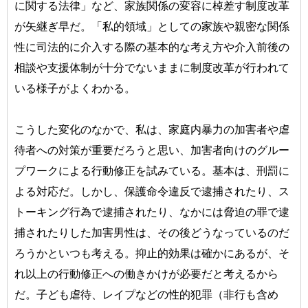
に関する法律」など、家族関係の変容に棹差す制度改革
が矢継ぎ早だ。「私的領域」としての家族や親密な関係
性に司法的に介入する際の基本的な考え方や介入前後の
相談や支援体制が十分でないままに制度改革が行われて
いる様子がよくわかる。
こうした変化のなかで、私は、家庭内暴力の加害者や虐
待者への対策が重要だろうと思い、加害者向けのグルー
プワークによる行動修正を試みている。基本は、刑罰に
よる対応だ。しかし、保護命令違反で逮捕されたり、ス
トーキング行為で逮捕されたり、なかには脅迫の罪で逮
捕されたりした加害男性は、その後どうなっているのだ
ろうかといつも考える。抑止的効果は確かにあるが、そ
れ以上の行動修正への働きかけが必要だと考えるから
だ。子ども虐待、レイプなどの性的犯罪（非行も含め