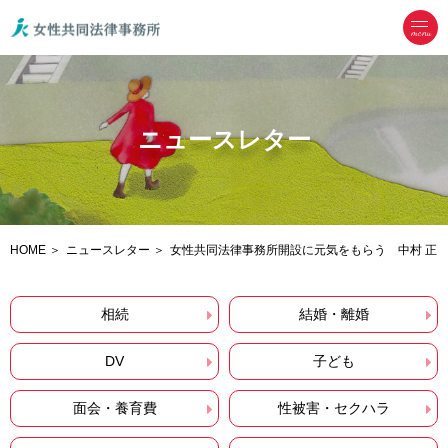
menu
ニュースレター
HOME
ニュースレター
女性共同法律事務所開設に元気をもらう 中村 正
相続
結婚・離婚
DV
子ども
面会・養育費
性被害・セクハラ