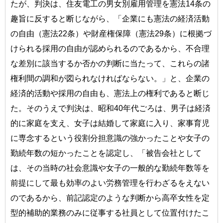
たが、判決は、住友電工の男女別雇用管理を憲法14条の
趣旨に反すると断じながら、「企業にも憲法の経済活動
の自由（憲法22条）や財産権保障（憲法29条）に根拠づ
けられる採用の自由が認められるのであるから、不合理
な差別に該当するか否かの判断に当たって、これらの諸
権利間の調和が図られなければならない。」と、企業の
経済的活動や採用の自由も、憲法上の権利であると断じ
た。そのうえで判決は、昭和40年代ごろは、男子は経済
的に家庭を支え、女子は結婚して家庭に入り、家事育児
に専念するという役割分担意識の強かったことや女子の
勤続年数の短かったことを認定し、「被告会社として
は、その当時の社会意識や女子の一般的な勤続年数等を
前提にして最も効率のよい労務管理を行わざるをえない
のであるから、前記認定のような判断から高卒女性を定
型的補助的業務のみに従事する社員として位置付けたこ