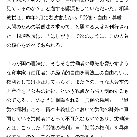
見ているのか？」と題する講演をしていただいた。相澤
教授は、昨年3月に岩波書店から「労働・自由・尊厳―
人間のための労働法を求めて」と題する大著を刊行され
た。相澤教授は、「はしがき」で次のように、この大著
の核心を述べておられる。
「わが国の憲法は、そもそも労働者の尊厳を脅かすよう
な資本家（使用者）の経済的自由を憲法上の自由ないし
権利としては承認しておらず、またそのような大資本の
財産権を『公共の福祉』という観点から強く制約するも
のである。このように保障される『労働の権利』＝『勤
労の権利』こそ、資本主義社会において労働の疎外に直
面している労働者にとって不可欠なものであり、労働法
とは、こうした『労働の権利』＝『勤労の権利』を具体
化するものとして存在すべきものである。」