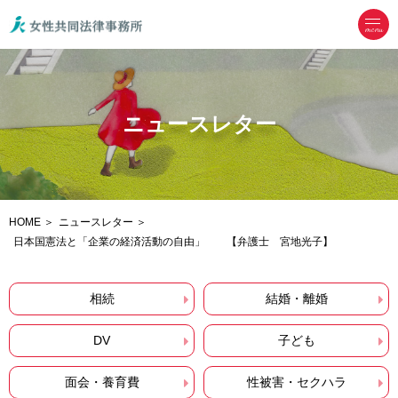
menu
ニュースレター
HOME
ニュースレター
日本国憲法と「企業の経済活動の自由」 【弁護士 宮地光子】
相続
結婚・離婚
DV
子ども
面会・養育費
性被害・セクハラ