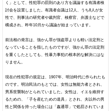
く」として、性犯罪の罰則のあり方を議論する有識者検
討会を設置しました。有識者会議は12人、うち8人が女
性で、刑事法の研究者や裁判官、検察官、弁護士などで
構成され、昨年10月から議論が始まっています。
前法相の発言は、強かん罪が強盗罪よりも軽い法定刑と
なっていることを指したものですが、強かん罪の法定刑
を重くしたとしても、性暴力事犯の根本的な解決にはな
りません。
現在の性犯罪の規定は、1907年、明治時代に作られたも
のです。明治民法のもとでは、女性は無能力者とされ、
男系世襲制がとられていました。女性は、イエを維持す
るための、「子を産むための道具」とされ、夫以外の男
性と関係を持った場合には「姦通罪」で処罰されていま