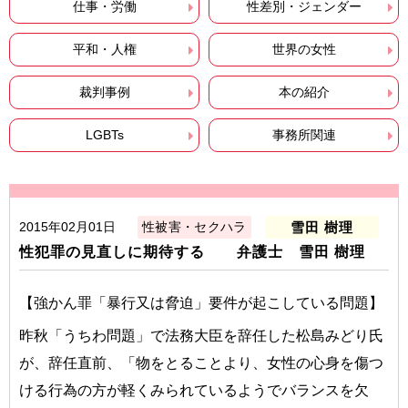
仕事・労働
性差別・ジェンダー
平和・人権
世界の女性
裁判事例
本の紹介
LGBTs
事務所関連
2015年02月01日
性被害・セクハラ
雪田 樹理
性犯罪の見直しに期待する 弁護士 雪田 樹理
【強かん罪「暴行又は脅迫」要件が起こしている問題】
昨秋「うちわ問題」で法務大臣を辞任した松島みどり氏
が、辞任直前、「物をとることより、女性の心身を傷つ
ける行為の方が軽くみられているようでバランスを欠