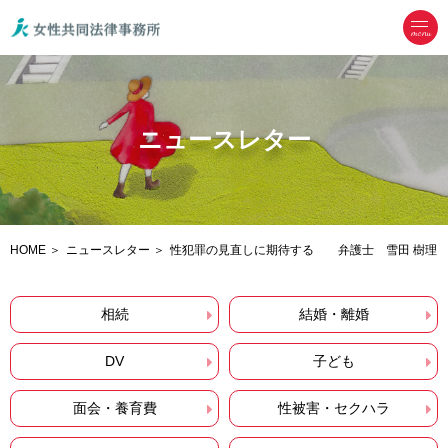
menu
ニュースレター
HOME
ニュースレター
性犯罪の見直しに期待する 弁護士 雪田 樹理
相続
結婚・離婚
DV
子ども
面会・養育費
性被害・セクハラ