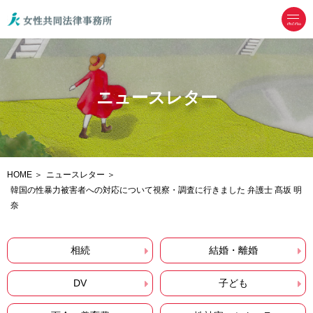
menu
ニュースレター
HOME
ニュースレター
韓国の性暴力被害者への対応について視察・調査に行きました 弁護士 髙坂 明
奈
相続
結婚・離婚
DV
子ども