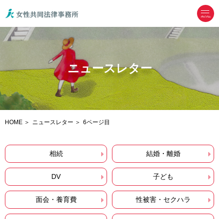
menu
ニュースレター
HOME
ニュースレター
6ページ目
相続
結婚・離婚
DV
子ども
面会・養育費
性被害・セクハラ