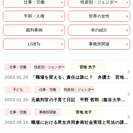
仕事・労働
性差別・ジェンダー
平和・人権
世界の女性
裁判事例
本の紹介
LGBTs
事務所関連
仕事・労働
性差別・ジェンダー
宮地 光子
2003.01.20
「職場を変える」責任は誰に？ 弁護士 宮地 光子
子ども
仕事・労働
性差別・ジェンダー
2003.01.20
元裁判官の子育て日記 平野 哲郎（龍谷大学法学部助教授）
仕事・労働
事務所関連
宮地 光子
2002.09.16
職場における男女共同参画社会実現と司法の課題 弁護士 宮地 光子