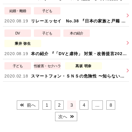
結婚・離婚
子ども
2020.08.19
リレーエッセイ No.38 『日本の家族と戸籍 ――なぜ「夫婦と未婚の子」単位なのか』 －放送大学教養学部 教授 下夷 美幸－
DV
子ども
本の紹介
乘井 弥生
2020.08.19
本の紹介 『「DVと虐待」 対策・改善提言2020』 【弁護士 乘井弥生】
子ども
性被害・セクハラ
髙坂 明奈
2020.02.18
スマートフォン・ＳＮＳの危険性 〜知らないうちに子どもが危険にさらされている 【弁護士 髙坂明奈】
前へ
1
2
3
4
…
8
次へ