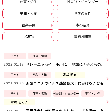
仕事・労働
性差別・ジェンダー
平和・人権
世界の女性
裁判事例
本の紹介
LGBTs
事務所関連
子ども
仕事・労働
2022.01.17
リレーエッセイ No.4１ 地域に「子どもの権利」を守る居場所づくり 認定NPO法人 こどもの里理事長 荘保 共子（しょうほ・ともこ）
子ども
平和・人権
髙坂 明奈
2021.08.26
新型コロナウイルス感染拡大下における子どもの権利保障～大阪市長のオンライン授業発言から考える～ 【弁護士 髙坂明奈】
子ども
仕事・労働
性差別・ジェンダー
平和・人権
有村 とく子
2021.08.26
育児休業法が改正されました 【弁護士 有村とく子】