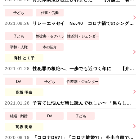
子ども
仕事・労働
2021.08.26
リレーエッセイ No.40 コロナ禍でのシングルマザー －しんぐるまざあず・ふぉーらむ・関西理事長 山口絹子－
子ども
性被害・セクハラ
性差別・ジェンダー
平和・人権
本の紹介
有村 とく子
2021.01.28
性犯罪の根絶へ、一歩でも近づく年に 【弁護士 有村とく子】
DV
子ども
性差別・ジェンダー
髙坂 明奈
2021.01.28
子育てに悩んだ時に読んで欲しい〜 「男らしさ」から自由になるためのレッスン 【弁護士 髙坂明奈】
結婚・離婚
DV
子ども
髙坂 明奈
2020.08.19
「コロナDV?!」「コロナ離婚?!」 外出自粛でストレスのはけ口が女性や子どもに 【弁護士 髙坂明奈】