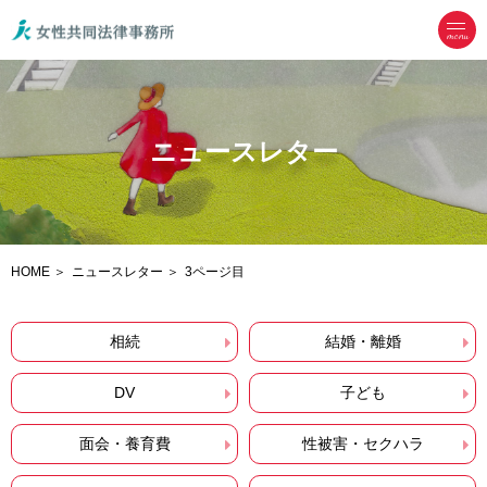
menu
ニュースレター
HOME
ニュースレター
3ページ目
相続
結婚・離婚
DV
子ども
面会・養育費
性被害・セクハラ